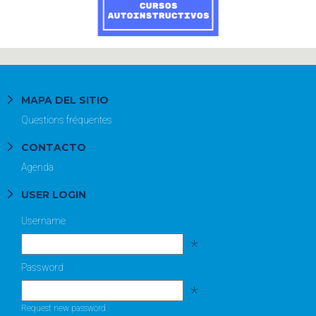
MAPA DEL SITIO
Questions fréquentes
CONTACTO
Agenda
USER LOGIN
Username
*
Password
*
Request new password