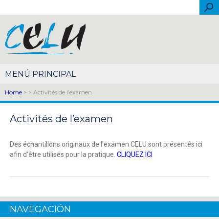
Skip to main content
Sea
Español
Português
English
Français
Italiano
简体中文
Home
>
> Activités de l’examen
Activités de l’examen
Des échantillons originaux de l’examen CELU sont présentés ici
afin d’être utilisés pour la pratique.
CLIQUEZ ICI
NAVEGACIÓN