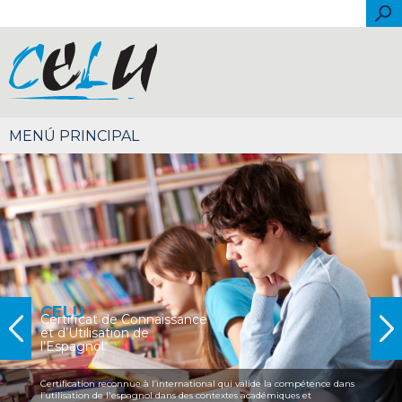
Skip to main content
Sea
Español
Português
English
Français
Italiano
简体中文
CELU
Certificat de Connaissance
et d’Utilisation de
l’Espagnol
Certification reconnue à l’international qui valide la compétence dans
l’utilisation de l'espagnol dans des contextes académiques et