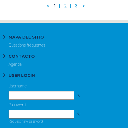
1
2
3
MAPA DEL SITIO
Questions fréquentes
CONTACTO
Agenda
USER LOGIN
Username
*
Password
*
Request new password