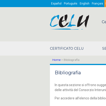
Skip to main content
Español
Português
English
Français
Ce
CERTIFICATO CELU
S
Home
> Bibliografia
Bibliografia
In questa sezione si offrono suggeri
delle attività del Consorzio Interuni
Per accedere all’elenco della bibli