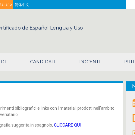
Sea
Italiano
简体中文
rtificado de Español Lengua y Uso
EDI
CANDIDATI
DOCENTI
ISTI
menti bibliografici e links con i materiali prodotti nell’ambito
versitario.
ografia suggerita in spagnolo,
CLICCARE QUI