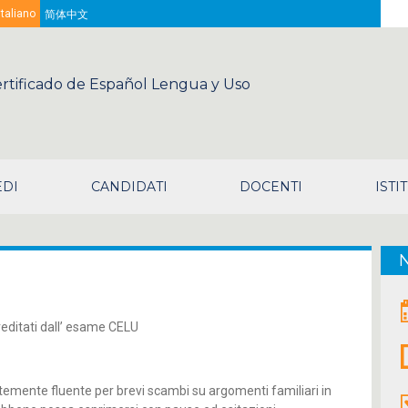
Sea
Italiano
简体中文
rtificado de Español Lengua y Uso
EDI
CANDIDATI
DOCENTI
ISTI
creditati dall’ esame CELU
ientemente fluente per brevi scambi su argomenti familiari in