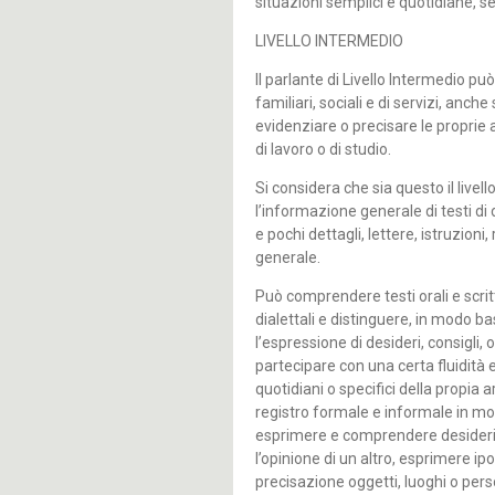
situazioni semplici e quotidiane, 
LIVELLO INTERMEDIO
Il parlante di Livello Intermedio può
familiari, sociali e di servizi, anch
evidenziare o precisare le proprie
di lavoro o di studio.
Si considera che sia questo il livell
l’informazione generale di testi d
e pochi dettagli, lettere, istruzioni,
generale.
Può comprendere testi orali e scritt
dialettali e distinguere, in modo ba
l’espressione di desideri, consigli, o
partecipare con una certa fluidità 
quotidiani o specifici della propia 
registro formale e informale in m
esprimere e comprendere desideri, r
l’opinione di un altro, esprimere ip
precisazione oggetti, luoghi o per