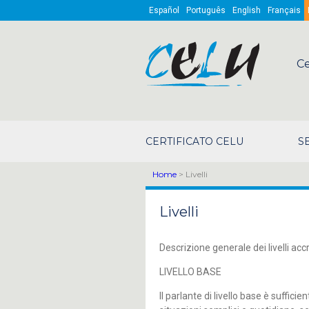
Skip to main content
Español
Português
English
Français
Ce
CERTIFICATO CELU
S
Home
> Livelli
Livelli
Descrizione generale dei livelli ac
LIVELLO BASE
Il parlante di livello base è suffic