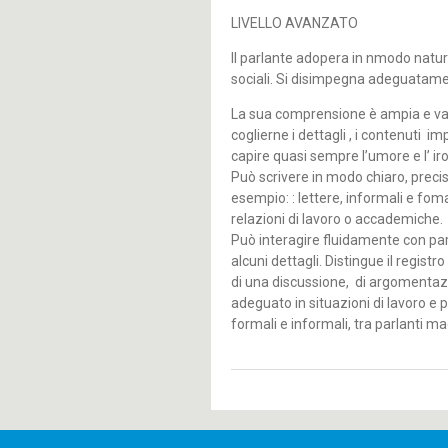
LIVELLO AVANZATO
Il parlante adopera in nmodo natura
sociali. Si disimpegna adeguatamen
La sua comprensione è ampia e va
coglierne i dettagli , i contenuti imp
capire quasi sempre l’umore e l’ iro
Può scrivere in modo chiaro, preciso
esempio: : lettere, informali e fomali
relazioni di lavoro o accademiche.
Può interagire fluidamente con parl
alcuni dettagli. Distingue il registr
di una discussione, di argomentazi
adeguato in situazioni di lavoro e
formali e informali, tra parlanti m