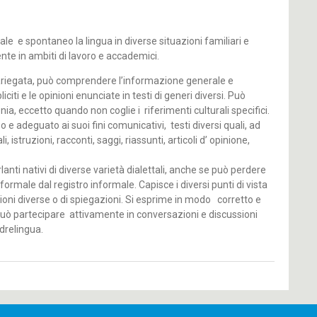
le e spontaneo la lingua in diverse situazioni familiari e
te in ambiti di lavoro e accademici.
riegata, può comprendere l’informazione generale e
liciti e le opinioni enunciate in testi di generi diversi. Può
nia, eccetto quando non coglie i riferimenti culturali specifici.
 e adeguato ai suoi fini comunicativi, testi diversi quali, ad
, istruzioni, racconti, saggi, riassunti, articoli d’ opinione,
anti nativi di diverse varietà dialettali, anche se può perdere
o formale dal registro informale. Capisce i diversi punti di vista
oni diverse o di spiegazioni. Si esprime in modo corretto e
 può partecipare attivamente in conversazioni e discussioni
adrelingua.