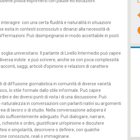
sebbene possa esprimersi con pause ed esitazioni.
 interagire con una certa fluidità e naturalità in situazioni
e se esita in contesti sconosciuti o dinanzi alla necessità di
 affermazioni. Può disimpegnarsii in modo accettabile in posti
o soglia universitario. Il parlante di Livello Intermedio può capire
i diversa indole e può scrivere, anche se con poca complessità
 racconti, saggi, articoli d’opinione e relazioni di carattere
i di diffusione giornalistica in comunità di diverse varietà
sico, lo stile formale dallo stile informale. Può capire
rdini e dei diversi punti di vista i di una discussione. Può
e naturalezza in conversazioni con parlanti nativi su argomenti
area di lavoro o di studio. Nella conversazione adopera il
odo sufficentemente adeguato. Può dialogare, narrare,
ichieste e ordini, giustificare un’opinione e discutere
otesi e singolarità, descrivere o definire, con qualche
sone conosciute, reali o immaginarie.