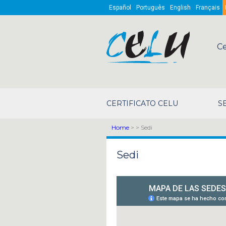
Skip to main content
Español
Português
English
Français
Ce
CERTIFICATO CELU
S
Home
>
> Sedi
Sedi