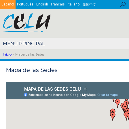
Pasar al contenido principal
Bus
Español
Português
English
Français
Italiano
简体中文
Inicio
> Mapa de las Sedes
Mapa de las Sedes