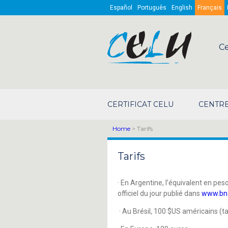
Skip to main content
Español
Português
English
Français
Ce
CERTIFICAT CELU
CENTRE
Home
> Tarifs
Tarifs
· En Argentine, l’équivalent en pes
officiel du jour publié dans
www.bn
· Au Brésil, 100 $US américains (ta