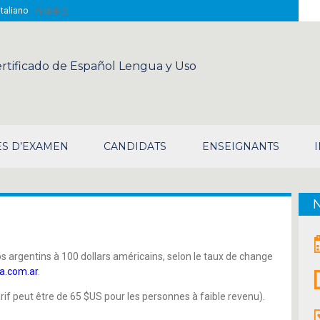
Sea
Italiano
简体中文
rtificado de Español Lengua y Uso
S D’EXAMEN
CANDIDATS
ENSEIGNANTS
os argentins à 100 dollars américains, selon le taux de change
a.com.ar
.
rif peut être de 65 $US pour les personnes à faible revenu).