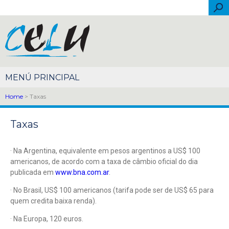
Skip to main content
Sea
Español
Português
English
Français
Italiano
简体中文
Home
> Taxas
Taxas
· Na Argentina, equivalente em pesos argentinos a US$ 100
americanos, de acordo com a taxa de câmbio oficial do dia
publicada em
www.bna.com.ar
.
· No Brasil, US$ 100 americanos (tarifa pode ser de US$ 65 para
quem credita baixa renda).
· Na Europa, 120 euros.