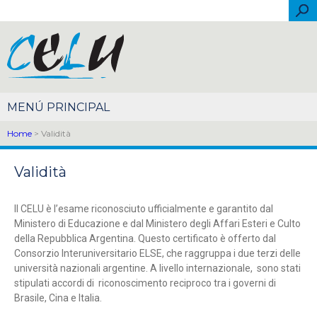
Skip to main content
Sea
Español
Português
English
Français
Italiano
简体中文
Home
> Validità
Validità
Il CELU è l’esame riconosciuto ufficialmente e garantito dal
Ministero di Educazione e dal Ministero degli Affari Esteri e Culto
della Repubblica Argentina. Questo certificato è offerto dal
Consorzio Interuniversitario ELSE, che raggruppa i due terzi delle
università nazionali argentine. A livello internazionale, sono stati
stipulati accordi di riconoscimento reciproco tra i governi di
Brasile, Cina e Italia.