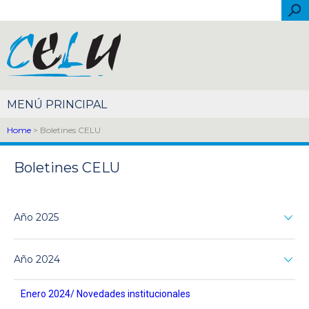
Skip to main content
Sea
Español
Português
English
Français
Italiano
简体中文
Home
> Boletines CELU
Boletines CELU
Año 2025
Año 2024
Enero 2024/ Novedades institucionales