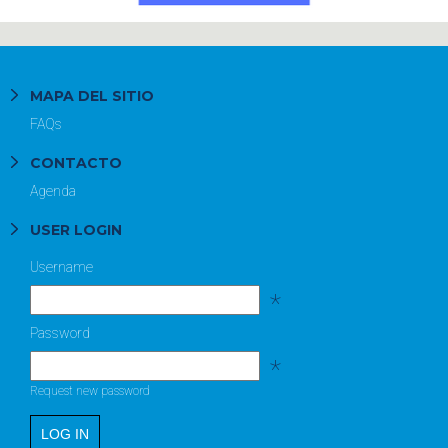
MAPA DEL SITIO
FAQs
CONTACTO
Agenda
USER LOGIN
Username
*
Password
*
Request new password