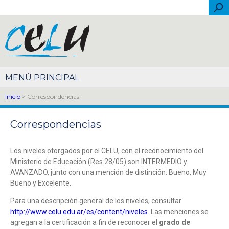
Pasar al contenido principal
Bus
Español
Português
English
Français
Italiano
简体中文
Inicio
> Correspondencias
Correspondencias
Los niveles otorgados por el CELU, con el reconocimiento del
Ministerio de Educación (Res.28/05) son INTERMEDIO y
AVANZADO, junto con una mención de distinción: Bueno, Muy
Bueno y Excelente.
Para una descripción general de los niveles, consultar
http://www.celu.edu.ar/es/content/niveles
. Las menciones se
agregan a la certificación a fin de reconocer el
grado de