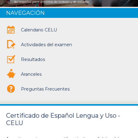
del español para ámbitos de trabajo y de estudio
lengua segunda
NAVEGACIÓN
Calendario CELU
Actividades del examen
Resultados
Aranceles
Preguntas Frecuentes
Certificado de Español Lengua y Uso -
CELU