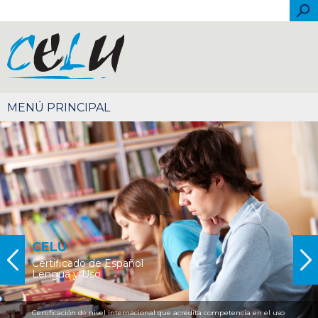
Pasar al contenido principal
Bus
Español
Português
English
Français
Italiano
简体中文
CELU
CELU
Certificado de Español
Certificado de Español
Lengua y Uso
Lengua y Uso
Certificación de nivel internacional que acredita competencia en el uso
Desde 2004 evaluamos, acreditamos y certificamos el español como