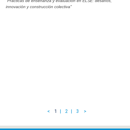
"Prácticas de enseñanza y evaluación en ELSE: desafíos,
innovación y construcción colectiva"
1
2
3